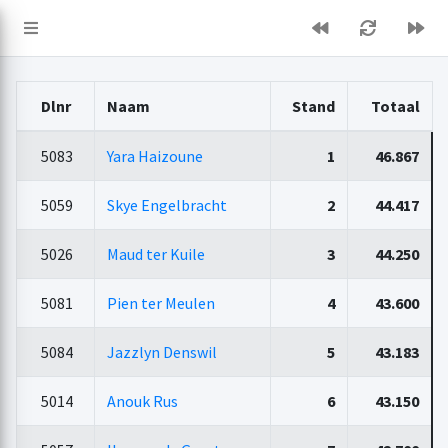
Dlnr
Naam
Stand
Totaal
5083
Yara Haizoune
1
46.867
5059
Skye Engelbracht
2
44.417
5026
Maud ter Kuile
3
44.250
5081
Pien ter Meulen
4
43.600
5084
Jazzlyn Denswil
5
43.183
5014
Anouk Rus
6
43.150