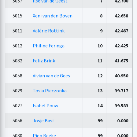
5057
Ilse van de Geest
7
42.700
5015
Xeni van den Boven
8
42.658
5011
Valérie Rottink
9
42.467
5012
Philine Feringa
10
42.425
5082
Feliz Brink
11
41.675
5058
Vivian van de Gees
12
40.950
5029
Tosia Pieczonka
13
39.717
5027
Isabel Pouw
14
39.583
5056
Josje Bast
99
0.000
5080
Pien Beeke
99
0.000